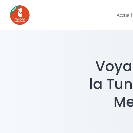
Skip
to
Accueil
content
Voya
la Tun
Me