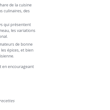
are de la cuisine
s culinaires, des
ys qui présentent
neau, les variations
onal.
amateurs de bonne
 les épices, et bien
nisienne.
t en encourageant
recettes