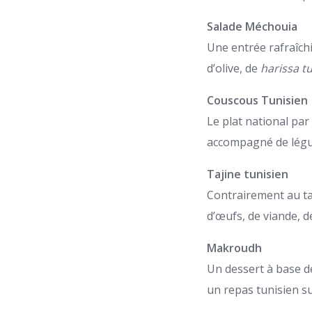
Salade Méchouia
Une entrée rafraîchi
d’olive, de
harissa t
Couscous Tunisien
Le plat national par
accompagné de légum
Tajine tunisien
Contrairement au taj
d’œufs, de viande, d
Makroudh
Un dessert à base de
un repas tunisien s