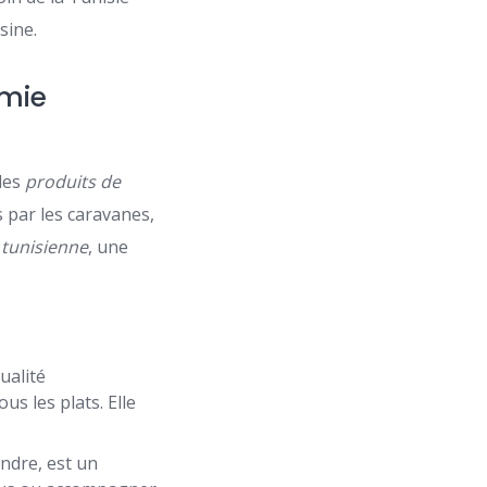
sine.
omie
 des
produits de
s par les caravanes,
 tunisienne
, une
ualité
us les plats. Elle
andre, est un