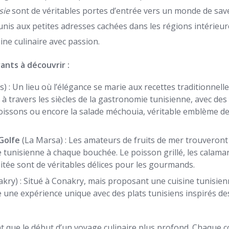
sie
sont de véritables portes d’entrée vers un monde de sav
unis aux petites adresses cachées dans les régions intérieur
ine culinaire avec passion.
ants à découvrir :
) : Un lieu où l’élégance se marie aux recettes traditionnell
 à travers les siècles de la gastronomie tunisienne, avec de
issons ou encore la salade méchouia, véritable emblème d
Golfe
(La Marsa) : Les amateurs de fruits de mer trouveront 
 tunisienne à chaque bouchée. Le poisson grillé, les calamars
sitée sont de véritables délices pour les gourmands.
kry) : Situé à Conakry, mais proposant une cuisine tunisien
e une expérience unique avec des plats tunisiens inspirés de
t que le début d’un voyage culinaire plus profond. Chaque co