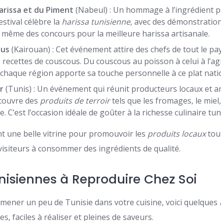
Harissa et du Piment
(Nabeul) : Un hommage à l’ingrédient ph
estival célèbre la
harissa tunisienne
, avec des démonstration
 même des concours pour la meilleure harissa artisanale.
ous
(Kairouan) : Cet événement attire des chefs de tout le pa
 recettes de couscous. Du couscous au poisson à celui à l’ag
t chaque région apporte sa touche personnelle à ce plat nati
r
(Tunis) : Un événement qui réunit producteurs locaux et 
écouvre des
produits de terroir
tels que les fromages, le miel,
ive. C’est l’occasion idéale de goûter à la richesse culinaire tu
 une belle vitrine pour promouvoir les
produits locaux
tou
 visiteurs à consommer des ingrédients de qualité.
nisiennes à Reproduire Chez Soi
amener un peu de Tunisie dans votre cuisine, voici quelques
es, faciles à réaliser et pleines de saveurs.