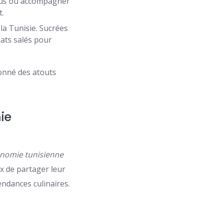
cous ou accompagner
t.
 la Tunisie. Sucrées
lats salés pour
donné des atouts
ie
nomie tunisienne
x de partager leur
endances culinaires.