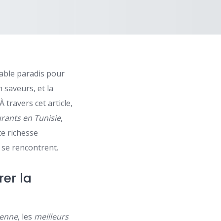
table paradis pour
n saveurs, et la
 travers cet article,
urants en Tunisie
,
te richesse
 se rencontrent.
rer la
ienne
, les
meilleurs