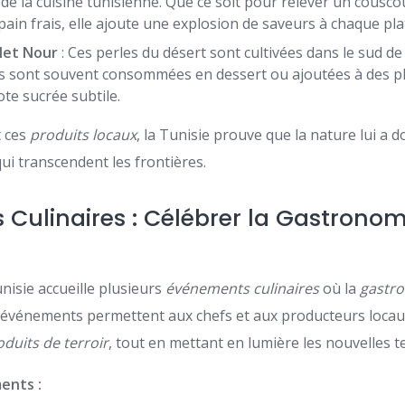
de la cuisine tunisienne. Que ce soit pour relever un cous
ain frais, elle ajoute une explosion de saveurs à chaque pla
let Nour
: Ces perles du désert sont cultivées dans le sud de
les sont souvent consommées en dessert ou ajoutées à des p
te sucrée subtile.
t ces
produits locaux
, la Tunisie prouve que la nature lui a 
qui transcendent les frontières.
Culinaires : Célébrer la Gastronom
nisie accueille plusieurs
événements culinaires
où la
gastro
s événements permettent aux chefs et aux producteurs locau
oduits de terroir
, tout en mettant en lumière les nouvelles t
ents :