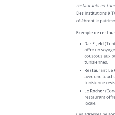
restaurants en Tuni
Des institutions à T
célèbrent le patrimo
Exemple de restaur
Dar El Jeld
(Tunis
offre un voyage
couscous aux po
tunisiennes.
Restaurant Le 
avec une touche
tunisienne revi
Le Rocher
(Cona
restaurant offr
locale.
Ces adresses ne son