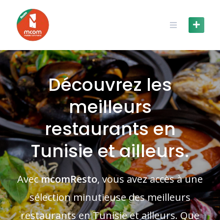
Skip
to
content
Découvrez les
meilleurs
restaurants en
Tunisie et ailleurs.
Avec
mcomResto
, vous avez accès à une
sélection minutieuse des meilleurs
restaurants en Tunisie et ailleurs. Que