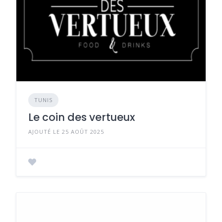
TUNIS
Le coin des vertueux
AJOUTÉ LE 25 AOÛT 2025