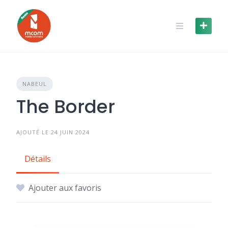
Skip
to
content
NABEUL
The Border
AJOUTÉ LE 24 JUIN 2024
Détails
Ajouter aux favoris