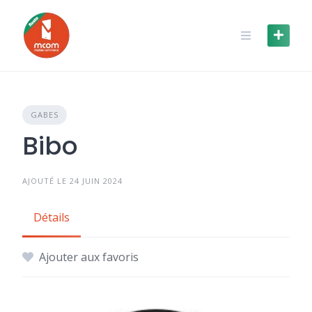
Skip
to
content
GABES
Bibo
AJOUTÉ LE 24 JUIN 2024
Détails
Ajouter aux favoris