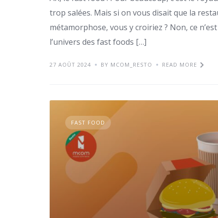
trop salées. Mais si on vous disait que la rest
métamorphose, vous y croiriez ? Non, ce n’est
l’univers des fast foods […]
27 AOÛT 2024
BY MCOM_RESTO
READ MORE
FAST FOOD