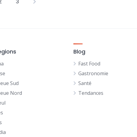
2
3
Pagination
des
publications
égions
Blog
na
Fast Food
se
Gastronomie
ieue Sud
Santé
ieue Nord
Tendances
ul
es
s
dia